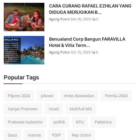
CARA CURANG RAFAEL EZHILAN YANG
DIDUGA MERUGIKAN B...
Agung Putra
Dec 30, 2023
0
Benualand Corp Bangun FARAVILLA
Hotel & Villa Term...
Agung Putra
Oct 15, 2023
0
Popular Tags
Pilpres 2024
Jokowi
Anies Baswedan
Pemilu 2024
Ganjar Pranowo
Israel
Mahfud Md
Prabowo Subianto
politik
KPU
Palestina
Gaza
Hamas
PDIP
Rey Utami