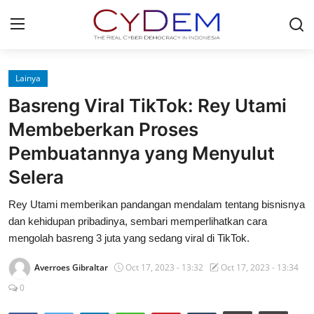
Login
Register
Lainya
Basreng Viral TikTok: Rey Utami
Home
Membeberkan Proses
News
Pembuatannya yang Menyulut
Selera
Contact
Rey Utami memberikan pandangan mendalam tentang bisnisnya
Redaksi
dan kehidupan pribadinya, sembari memperlihatkan cara
mengolah basreng 3 juta yang sedang viral di TikTok.
Politik
Averroes Gibraltar
Oct 17, 2023 - 13:32
Oct 17, 2023 - 13:34
Olahraga
0
Nasional