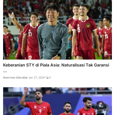
Keberanian STY di Piala Asia: Naturalisasi Tak Garansi
...
Averroes Gibraltar
Jan 27, 2024
0