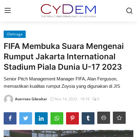
Login
Register
Olahraga
FIFA Membuka Suara Mengenai
Home
Rumput Jakarta International
Contact
Stadium Piala Dunia U-17 2023
News
Senior Pitch Management Manager FIFA, Alan Ferguson,
memastikan kualitas rumput Zoysia yang digunakan di JIS
Redaksi
Averroes Gibraltar
Nov 14, 2023 - 18:16
0
Politik
Olahraga
Nasional