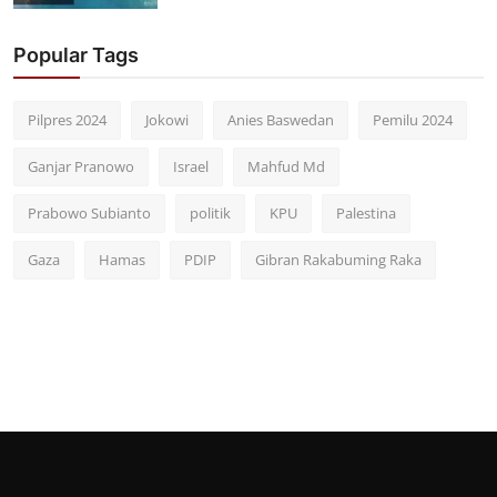
Popular Tags
Pilpres 2024
Jokowi
Anies Baswedan
Pemilu 2024
Ganjar Pranowo
Israel
Mahfud Md
Prabowo Subianto
politik
KPU
Palestina
Gaza
Hamas
PDIP
Gibran Rakabuming Raka