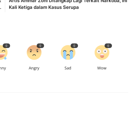
k
Artis Ammar Zoni Ditangkap Lagi Terkait Narkoba, Ini
.
Kali Ketiga dalam Kasus Serupa
0
0
0
0
nny
Angry
Sad
Wow