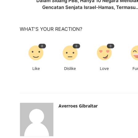
Dalam Sidang PBB, Hanya 10 Negara Menola
Gencatan Senjata Israel-Hamas, Termasu..
WHAT'S YOUR REACTION?
0
0
0
Like
Dislike
Love
Fu
Averroes Gibraltar