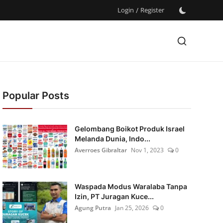
Login
/
Register
Popular Posts
Gelombang Boikot Produk Israel
Melanda Dunia, Indo...
Averroes Gibraltar
Nov 1, 2023
0
Waspada Modus Waralaba Tanpa
Izin, PT Juragan Kuce...
Agung Putra
Jan 25, 2026
0