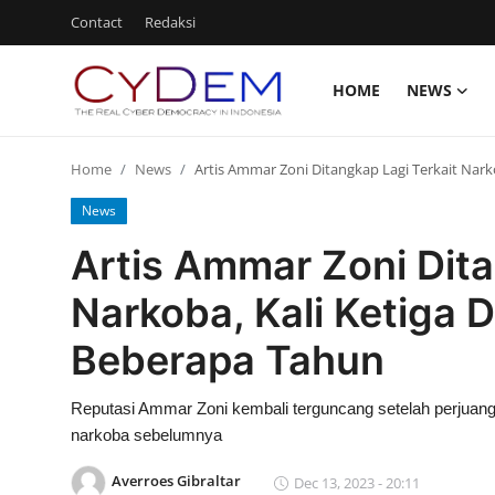
Contact
Redaksi
HOME
NEWS
Login
Register
Home
News
Artis Ammar Zoni Ditangkap Lagi Terkait Nar
Home
News
News
Artis Ammar Zoni Dita
Contact
Narkoba, Kali Ketiga
Politik
Beberapa Tahun
Redaksi
Reputasi Ammar Zoni kembali terguncang setelah perjuang
Olahraga
narkoba sebelumnya
Nasional
Averroes Gibraltar
Dec 13, 2023 - 20:11