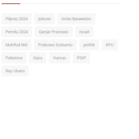
Pilpres 2024
Jokowi
Anies Baswedan
Pemilu 2024
Ganjar Pranowo
Israel
Mahfud Md
Prabowo Subianto
politik
KPU
Palestina
Gaza
Hamas
PDIP
Rey Utami