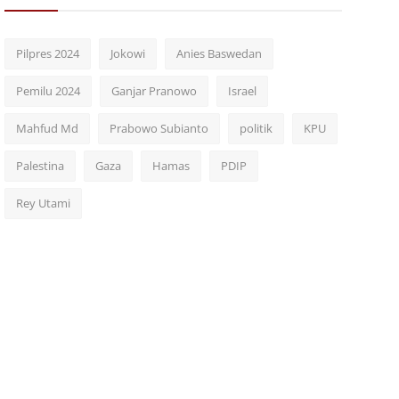
Pilpres 2024
Jokowi
Anies Baswedan
Pemilu 2024
Ganjar Pranowo
Israel
Mahfud Md
Prabowo Subianto
politik
KPU
Palestina
Gaza
Hamas
PDIP
Rey Utami