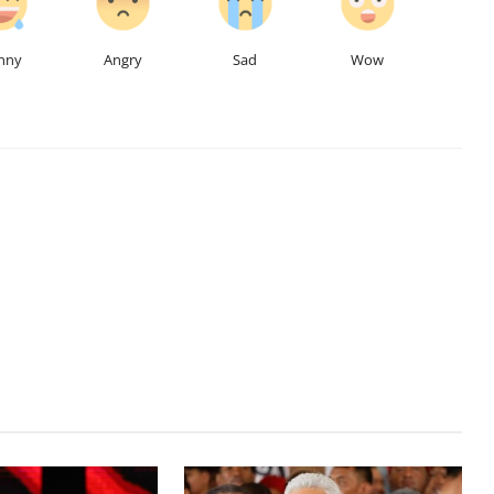
nny
Angry
Sad
Wow