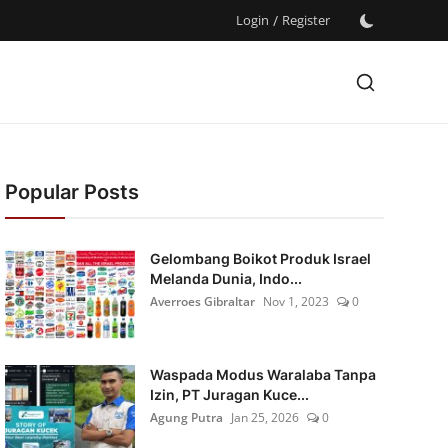
Login
/
Register
Popular Posts
Gelombang Boikot Produk Israel
Melanda Dunia, Indo...
Averroes Gibraltar
Nov 1, 2023
0
Waspada Modus Waralaba Tanpa
Izin, PT Juragan Kuce...
Agung Putra
Jan 25, 2026
0