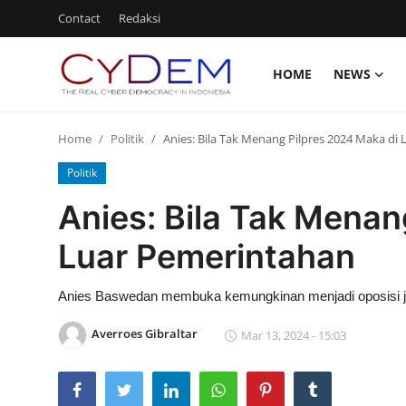
Contact
Redaksi
HOME
NEWS
Login
Register
Home
Politik
Anies: Bila Tak Menang Pilpres 2024 Maka di
Home
Politik
News
Anies: Bila Tak Menan
Contact
Luar Pemerintahan
Politik
Anies Baswedan membuka kemungkinan menjadi oposisi j
Redaksi
Averroes Gibraltar
Mar 13, 2024 - 15:03
Olahraga
Nasional