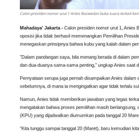
Calon presiden nomor urut 1 Anies Baswedan buka suara terkait kem
Mahadaya' Jakarta -
Calon presiden nomor urut 1, Anie
oposisi jika tidak berhasil memenangkan Pemilihan Presi
menegaskan prinsipnya bahwa kubu yang kalah dalam pemi
"Dalam pandangan saya, bila menang berada di dalam peme
dan dua-duanya sama-sama penting," ungkap Anies saat di
Pernyataan serupa juga pernah disampaikan Anies dalam 
sebelumnya, di mana ia mengingatkan agar tidak terlalu suli
Namun, Anies tidak memberikan jawaban yang tegas terkait
mengatakan bahwa proses pemilihan masih berlangsung, d
(KPU) yang dijadwalkan diumumkan pada tanggal 20 Maret
"Kita tunggu sampai tanggal 20 (Maret), baru kemudian kit