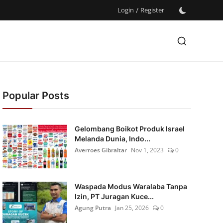
Login
/
Register
Popular Posts
Gelombang Boikot Produk Israel
Melanda Dunia, Indo...
Averroes Gibraltar
Nov 1, 2023
0
Waspada Modus Waralaba Tanpa
Izin, PT Juragan Kuce...
Agung Putra
Jan 25, 2026
0