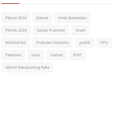
Pilpres 2024
Jokowi
Anies Baswedan
Pemilu 2024
Ganjar Pranowo
Israel
Mahfud Md
Prabowo Subianto
politik
KPU
Palestina
Gaza
Hamas
PDIP
Gibran Rakabuming Raka