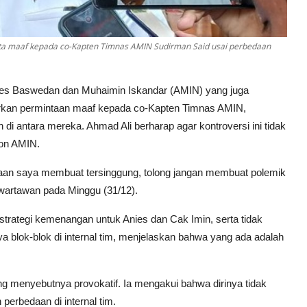
a maaf kepada co-Kapten Timnas AMIN Sudirman Said usai perbedaan
nies Baswedan dan Muhaimin Iskandar (AMIN) yang juga
kan permintaan maaf kepada co-Kapten Timnas AMIN,
n di antara mereka. Ahmad Ali berharap agar kontroversi ini tidak
lon AMIN.
aan saya membuat tersinggung, tolong jangan membuat polemik
wartawan pada Minggu (31/12).
rategi kemenangan untuk Anies dan Cak Imin, serta tidak
 blok-blok di internal tim, menjelaskan bahwa yang ada adalah
ng menyebutnya provokatif. Ia mengakui bahwa dirinya tidak
rbedaan di internal tim.