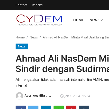
Contact
Redaksi
HOME
NEWS
Login
Register
Home
News
Ahmad Ali NasDem Minta Maaf Usai Saling Si
Home
News
News
Ahmad Ali NasDem Min
Contact
Sindir dengan Sudirm
Politik
Ali mengatakan tidak ada masalah internal di tim AMIN, 
Redaksi
internal
Olahraga
Averroes Gibraltar
Jan 1, 2024 - 15:24
Nasional