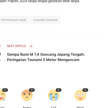
am Pilpres 2024 tanpa terjadi gesekan lebih lanjut.
Permintaan maaf
masalah internal
E
NEXT ARTICLE
f
Gempa Bumi M 7,4 Guncang Jepang Tengah:
.
Peringatan Tsunami 5 Meter Mengancam
0
0
0
0
nny
Angry
Sad
Wow