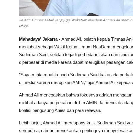
Pelatih Timnas AMIN yang juga Waketum Nasdem Ahmad Ali memint
sikap.
Mahadaya' Jakarta -
Ahmad Ali, pelatih kepala Timnas A
menjabat sebagai Wakil Ketua Umum NasDem, mengeluar
Sudirman Said, setelah terjadi perbedaan sikap dan sindira
diperbesar di media karena dapat merugikan pasangan ca
"Saya minta maaf kepada Sudirman Said kalau ada perkat
di media karena merugikan AMIN," ujar Ahmad Ali kepada 
Ahmad Ali menegaskan bahwa fokusnya adalah mengatur st
melihat adanya perpecahan di Tim AMIN. Ia menolak adanya
koalisi pengusung Anies dan para relawan.
Lebih lanjut, Ahmad Ali merespons kritik Sudirman Said ya
sempurna, namun menekankan pentingnya menyelesaikan pe