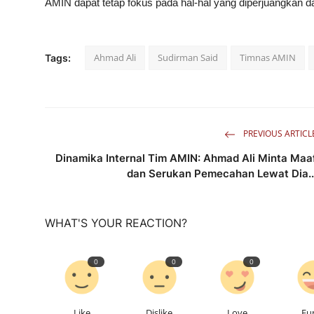
AMIN dapat tetap fokus pada hal-hal yang diperjuangkan dal
Ahmad Ali
Sudirman Said
Timnas AMIN
Tags:
PREVIOUS ARTICL
Dinamika Internal Tim AMIN: Ahmad Ali Minta Maa
dan Serukan Pemecahan Lewat Dia..
WHAT'S YOUR REACTION?
0
0
0
Like
Dislike
Love
Fu