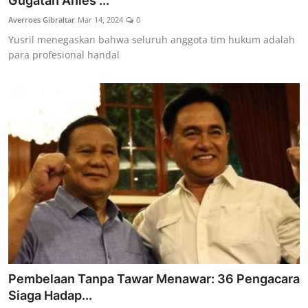
Gugatan Anies ...
Lainya
Averroes Gibraltar
Mar 14, 2024
0
Yusril menegaskan bahwa seluruh anggota tim hukum adalah
para profesional handal
Pembelaan Tanpa Tawar Menawar: 36 Pengacara
Siaga Hadap...