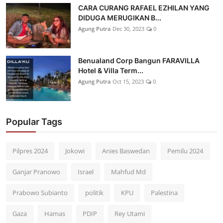
CARA CURANG RAFAEL EZHILAN YANG
DIDUGA MERUGIKAN B...
Agung Putra
Dec 30, 2023
0
Benualand Corp Bangun FARAVILLA
Hotel & Villa Term...
Agung Putra
Oct 15, 2023
0
Popular Tags
Pilpres 2024
Jokowi
Anies Baswedan
Pemilu 2024
Ganjar Pranowo
Israel
Mahfud Md
Prabowo Subianto
politik
KPU
Palestina
Gaza
Hamas
PDIP
Rey Utami