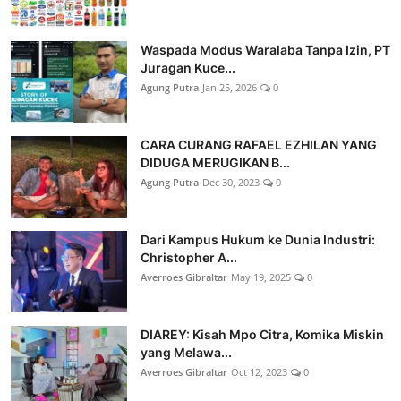
Waspada Modus Waralaba Tanpa Izin, PT
Juragan Kuce...
Agung Putra
Jan 25, 2026
0
CARA CURANG RAFAEL EZHILAN YANG
DIDUGA MERUGIKAN B...
Agung Putra
Dec 30, 2023
0
Dari Kampus Hukum ke Dunia Industri:
Christopher A...
Averroes Gibraltar
May 19, 2025
0
DIAREY: Kisah Mpo Citra, Komika Miskin
yang Melawa...
Averroes Gibraltar
Oct 12, 2023
0