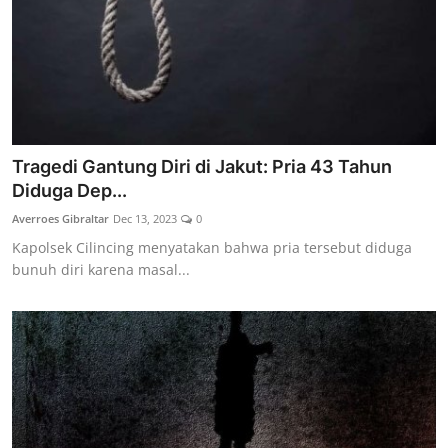
Tragedi Gantung Diri di Jakut: Pria 43 Tahun
Diduga Dep...
Averroes Gibraltar
Dec 13, 2023
0
Kapolsek Cilincing menyatakan bahwa pria tersebut diduga
bunuh diri karena masal...