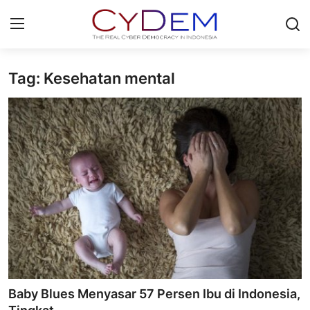
Tag: Kesehatan mental
Login
Register
Home
News
Contact
Politik
Redaksi
Olahraga
Baby Blues Menyasar 57 Persen Ibu di Indonesia,
Nasional