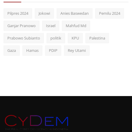
Pilpres 2024
Jokowi
Anies Baswedan
Pemilu 2024
Ganjar Pranowo
Israel
Mahfud Md
Prabowo Subianto
politik
KPU
Palestina
Gaza
Hamas
PDIP
Rey Utami