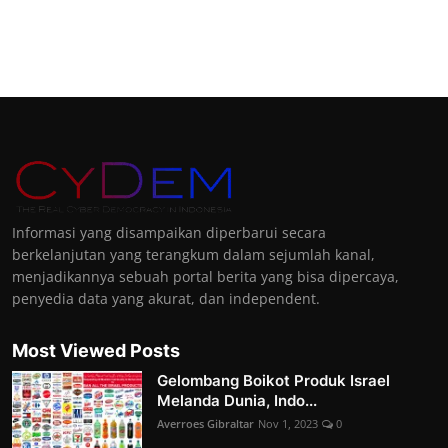
Informasi yang disampaikan diperbarui secara
berkelanjutan yang terangkum dalam sejumlah kanal,
menjadikannya sebuah portal berita yang bisa dipercaya,
penyedia data yang akurat, dan independent.
Most Viewed Posts
Gelombang Boikot Produk Israel
Melanda Dunia, Indo...
Averroes Gibraltar
Nov 1, 2023
0