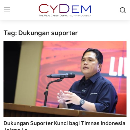
Tag: Dukungan suporter
Login
Register
Home
News
Contact
Redaksi
Politik
Olahraga
Dukungan Suporter Kunci bagi Timnas Indonesia
Nasional