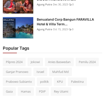
Agung Putra
Dec 30, 2023
0
Benualand Corp Bangun FARAVILLA
Hotel & Villa Term...
Agung Putra
Oct 15, 2023
0
Popular Tags
Pilpres 2024
Jokowi
Anies Baswedan
Pemilu 2024
Ganjar Pranowo
Israel
Mahfud Md
Prabowo Subianto
politik
KPU
Palestina
Gaza
Hamas
PDIP
Rey Utami