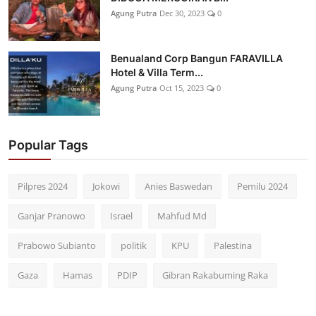
Agung Putra
Dec 30, 2023
0
Benualand Corp Bangun FARAVILLA
Hotel & Villa Term...
Agung Putra
Oct 15, 2023
0
Popular Tags
Pilpres 2024
Jokowi
Anies Baswedan
Pemilu 2024
Ganjar Pranowo
Israel
Mahfud Md
Prabowo Subianto
politik
KPU
Palestina
Gaza
Hamas
PDIP
Gibran Rakabuming Raka