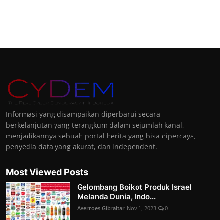
Informasi yang disampaikan diperbarui secara
berkelanjutan yang terangkum dalam sejumlah kanal,
menjadikannya sebuah portal berita yang bisa dipercaya,
penyedia data yang akurat, dan independent.
Most Viewed Posts
Gelombang Boikot Produk Israel
Melanda Dunia, Indo...
Averroes Gibraltar
Nov 1, 2023
0