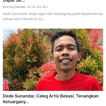
Dapat Se...
Lainya
Averroes Gibraltar
Feb 28, 2024
0
Dede Sunandar tetap tegar dan berpegang pada keyakinannya
bahwa ada hikmah di ba...
Dede Sunandar, Caleg Artis Bekasi, Tenangkan
Keluargany...