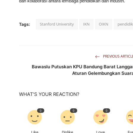
dan kolaborasi antara lembaga pendidikan dan industri.
Stanford University
IKN
OIKN
pendidi
Tags:
PREVIOUS ARTICL
Bawaslu Putuskan KPU Bandung Barat Langga
Aturan Gelembungkan Suar
WHAT'S YOUR REACTION?
0
0
0
Like
Dislike
Love
Fu