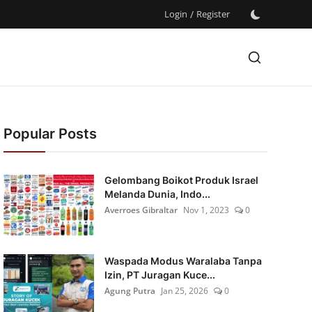
Login
/
Register
Popular Posts
Gelombang Boikot Produk Israel
Melanda Dunia, Indo...
Averroes Gibraltar
Nov 1, 2023
0
Waspada Modus Waralaba Tanpa
Izin, PT Juragan Kuce...
Agung Putra
Jan 25, 2026
0