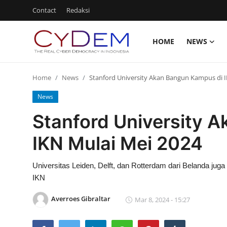
Contact
Redaksi
HOME
NEWS
Login
Register
Home
News
Stanford University Akan Bangun Kampus di 
Home
News
News
Stanford University 
Contact
IKN Mulai Mei 2024
Politik
Universitas Leiden, Delft, dan Rotterdam dari Belanda juga
Redaksi
IKN
Olahraga
Averroes Gibraltar
Mar 8, 2024 - 15:27
Nasional