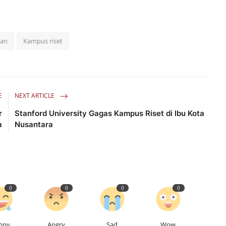
kan
Kampus riset
E
NEXT ARTICLE
r
Stanford University Gagas Kampus Riset di Ibu Kota
a
Nusantara
0
0
0
0
nny
Angry
Sad
Wow