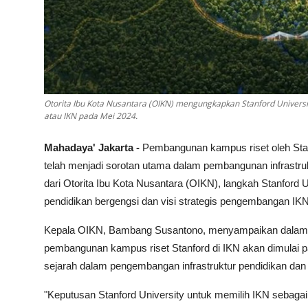
Otorita Ibu Kota Nusantara (OIKN) mengungkapkan Stanford Univers
atau IKN pada Mei 2024.
Mahadaya' Jakarta -
Pembangunan kampus riset oleh Stan
telah menjadi sorotan utama dalam pembangunan infrastrukt
dari Otorita Ibu Kota Nusantara (OIKN), langkah Stanford U
pendidikan bergengsi dan visi strategis pengembangan IKN
Kepala OIKN, Bambang Susantono, menyampaikan dalam se
pembangunan kampus riset Stanford di IKN akan dimulai 
sejarah dalam pengembangan infrastruktur pendidikan dan r
"Keputusan Stanford University untuk memilih IKN sebaga