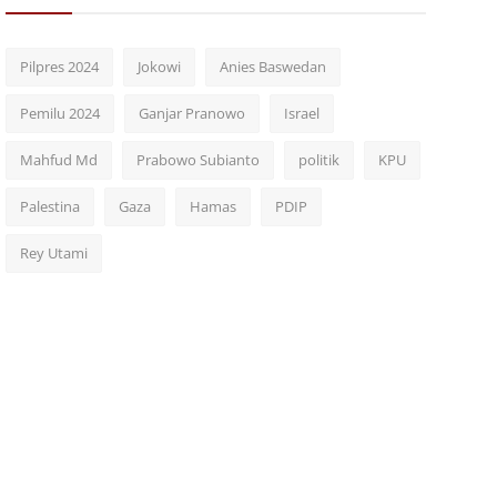
Pilpres 2024
Jokowi
Anies Baswedan
Pemilu 2024
Ganjar Pranowo
Israel
Mahfud Md
Prabowo Subianto
politik
KPU
Palestina
Gaza
Hamas
PDIP
Rey Utami