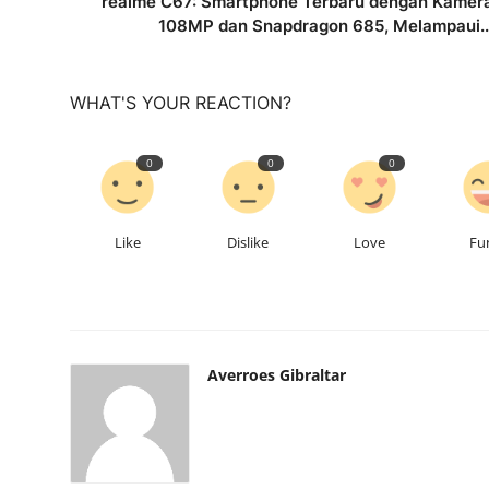
realme C67: Smartphone Terbaru dengan Kamer
108MP dan Snapdragon 685, Melampaui..
WHAT'S YOUR REACTION?
0
0
0
Like
Dislike
Love
Fu
Averroes Gibraltar