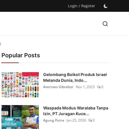
Login
/
Register
l
Popular Posts
Gelombang Boikot Produk Israel
Melanda Dunia, Indo...
Averroes Gibraltar
Nov 1, 2023
0
Waspada Modus Waralaba Tanpa
Izin, PT Juragan Kuce...
Agung Putra
Jan 25, 2026
0