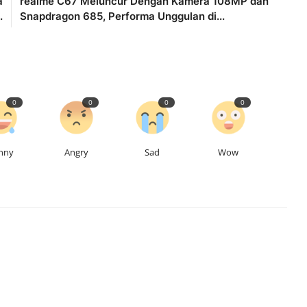
a
realme C67 Meluncur Dengan Kamera 108MP dan
.
Snapdragon 685, Performa Unggulan di...
0
0
0
0
nny
Angry
Sad
Wow