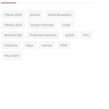
Pilpres 2024
Jokowi
Anies Baswedan
Pemilu 2024
Ganjar Pranowo
Israel
Mahfud Md
Prabowo Subianto
politik
KPU
Palestina
Gaza
Hamas
PDIP
Rey Utami