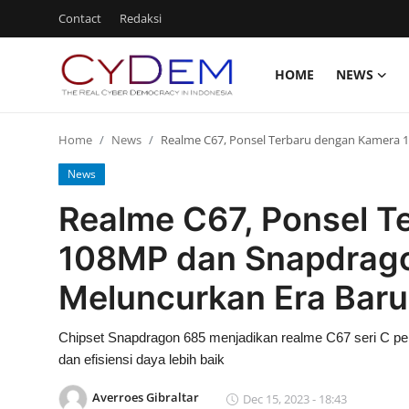
Contact
Redaksi
HOME
NEWS
Login
Register
Home
News
Realme C67, Ponsel Terbaru dengan Kamera 1
Home
News
News
Realme C67, Ponsel T
Contact
108MP dan Snapdrago
Politik
Meluncurkan Era Baru 
Redaksi
Chipset Snapdragon 685 menjadikan realme C67 seri C pe
Olahraga
dan efisiensi daya lebih baik
Nasional
Averroes Gibraltar
Dec 15, 2023 - 18:43