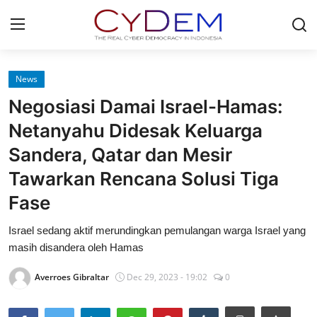
Login
Register
News
Negosiasi Damai Israel-Hamas:
Home
Netanyahu Didesak Keluarga
Contact
Sandera, Qatar dan Mesir
Tawarkan Rencana Solusi Tiga
News
Fase
Redaksi
Israel sedang aktif merundingkan pemulangan warga Israel yang
Politik
masih disandera oleh Hamas
Olahraga
Averroes Gibraltar
Dec 29, 2023 - 19:02
0
Nasional