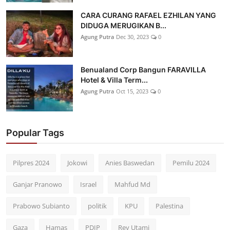
CARA CURANG RAFAEL EZHILAN YANG
DIDUGA MERUGIKAN B...
Agung Putra
Dec 30, 2023
0
Benualand Corp Bangun FARAVILLA
Hotel & Villa Term...
Agung Putra
Oct 15, 2023
0
Popular Tags
Pilpres 2024
Jokowi
Anies Baswedan
Pemilu 2024
Ganjar Pranowo
Israel
Mahfud Md
Prabowo Subianto
politik
KPU
Palestina
Gaza
Hamas
PDIP
Rey Utami