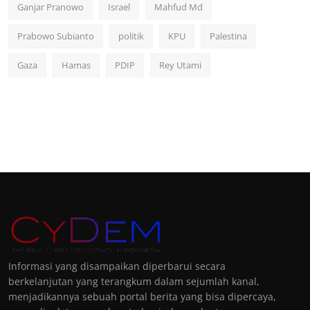
Ganjar Pranowo
Israel
Mahfud Md
Prabowo Subianto
politik
KPU
Palestina
Gaza
Hamas
PDIP
Rey Utami
Informasi yang disampaikan diperbarui secara
berkelanjutan yang terangkum dalam sejumlah kanal,
menjadikannya sebuah portal berita yang bisa dipercaya,