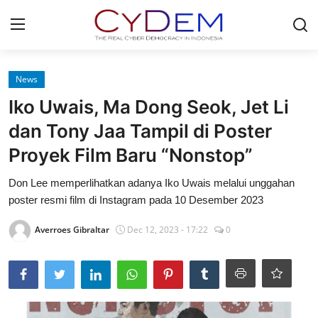
Login
Register
News
Iko Uwais, Ma Dong Seok, Jet Li
Home
dan Tony Jaa Tampil di Poster
Contact
Proyek Film Baru “Nonstop”
News
Don Lee memperlihatkan adanya Iko Uwais melalui unggahan
poster resmi film di Instagram pada 10 Desember 2023
Redaksi
Averroes Gibraltar
Dec 12, 2023 - 17:22
0
Politik
Olahraga
Nasional