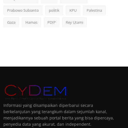
Prabowo Subianto
politik
KPU
Palestina
Gaza
Hamas
PDIP
Rey Utami
Informasi yang disampaikan diperbarui secara
berkelanjutan yang terangkum dalam sejumlah kanal,
menjadikannya sebuah portal berita yang bisa dipercaya,
penyedia data yang akurat, dan independent.