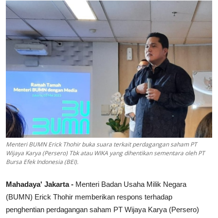
Lainya
Menteri BUMN Erick Thohir buka suara terkait perdagangan saham PT
Wijaya Karya (Persero) Tbk atau WIKA yang dihentikan sementara oleh PT
Bursa Efek Indonesia (BEI).
Mahadaya' Jakarta -
Menteri Badan Usaha Milik Negara
(BUMN) Erick Thohir memberikan respons terhadap
penghentian perdagangan saham PT Wijaya Karya (Persero)