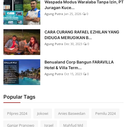
Waspada Modus Waralaba Tanpa Izin, PT
Juragan Kuce...
Agung Putra
Jan 25, 2026
0
CARA CURANG RAFAEL EZHILAN YANG
DIDUGA MERUGIKAN B...
Agung Putra
Dec 30, 2023
0
Benualand Corp Bangun FARAVILLA
Hotel & Villa Term...
Agung Putra
Oct 15, 2023
0
Popular Tags
Pilpres 2024
Jokowi
Anies Baswedan
Pemilu 2024
Ganjar Pranowo
Israel
Mahfud Md