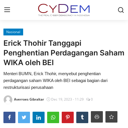
Login
Register
Nasional
Erick Thohir Tanggapi
Home
Penghentian Perdagangan Saham
News
WIKA oleh BEI
Contact
Menteri BUMN, Erick Thohir, menyebut penghentian
perdagangan saham WIKA oleh BEI sebagai bagian dari
Politik
restrukturisasi perusahaan
Redaksi
Averroes Gibraltar
Dec 19, 2023 - 11:29
0
Olahraga
Nasional