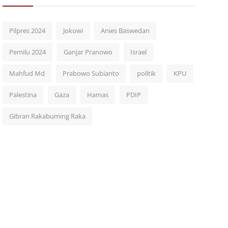
Pilpres 2024
Jokowi
Anies Baswedan
Pemilu 2024
Ganjar Pranowo
Israel
Mahfud Md
Prabowo Subianto
politik
KPU
Palestina
Gaza
Hamas
PDIP
Gibran Rakabuming Raka