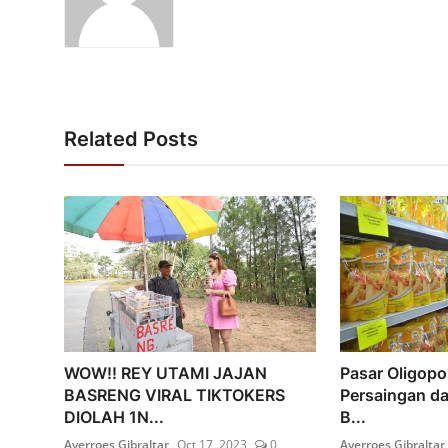
Related Posts
WOW!! REY UTAMI JAJAN
Pasar Oligopo
BASRENG VIRAL TIKTOKERS
Persaingan da
DIOLAH 1N...
B...
Averroes Gibraltar
Oct 17, 2023
0
Averroes Gibraltar