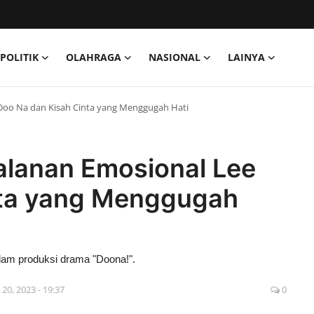
POLITIK
OLAHRAGA
NASIONAL
LAINYA
e Doo Na dan Kisah Cinta yang Menggugah Hati
jalanan Emosional Lee
nta yang Menggugah
alam produksi drama "Doona!".
 20, 2023 - 19:37
0