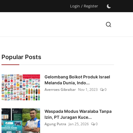
Login
/
Register
Popular Posts
Gelombang Boikot Produk Israel
Melanda Dunia, Indo...
Averroes Gibraltar
Nov 1, 2023
0
Waspada Modus Waralaba Tanpa
Izin, PT Juragan Kuce...
Agung Putra
Jan 25, 2026
0