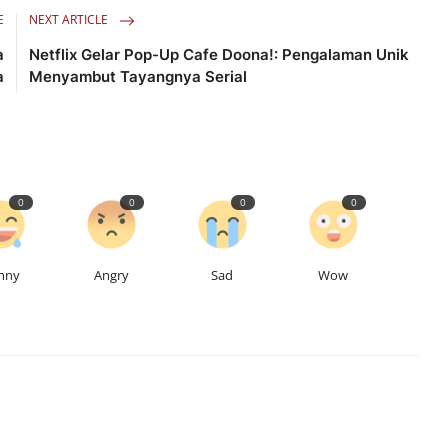
E
NEXT ARTICLE
a
Netflix Gelar Pop-Up Cafe Doona!: Pengalaman Unik
a
Menyambut Tayangnya Serial
0
0
0
0
nny
Angry
Sad
Wow