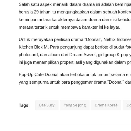
Salah satu aspek menarik dalam drama ini adalah kemiripa
berusia 29 tahun itu mengungkapkan dalam sebuah konferen
kemiripan antara karakternya dalam drama dan sisi kehidup
merasa tertarik untuk membawa karakter ini ke layar.
Untuk merayakan perilisan drama "Doona!", Netflix Indon
Kitchen Blok M. Para pengunjung dapat berfoto di sudut fot
photocard, dan album dari Dream Sweet, girl group K-pop 
ini juga menampilkan properti asli yang digunakan dalam p
Pop-Up Cafe Doona! akan terbuka untuk umum selama empa
yang sempurna untuk para penggemar drama "Doona!" da
Bae Suzy
Yang Se Jong
Drama Korea
Do
Tags: