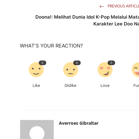
PREVIOUS ARTICL
Doona!: Melihat Dunia Idol K-Pop Melalui Mat
Karakter Lee Doo N
WHAT'S YOUR REACTION?
0
0
0
Like
Dislike
Love
Fu
Averroes Gibraltar