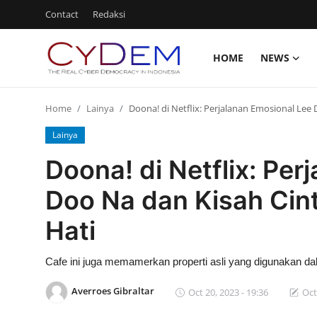
Contact
Redaksi
HOME
NEWS
Login
Register
Home
Lainya
Doona! di Netflix: Perjalanan Emosional Le
Home
Lainya
News
Doona! di Netflix: Per
Contact
Doo Na dan Kisah Ci
Redaksi
Hati
Politik
Cafe ini juga memamerkan properti asli yang digunakan d
Olahraga
Averroes Gibraltar
Oct 20, 2023 - 19:36
Oct
Nasional