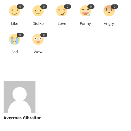
0
0
0
0
0
Like
Dislike
Love
Funny
Angry
0
0
Sad
Wow
Averroes Gibraltar