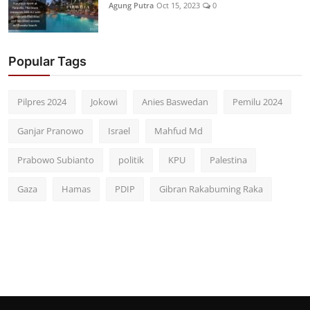
Agung Putra
Oct 15, 2023
0
Popular Tags
Pilpres 2024
Jokowi
Anies Baswedan
Pemilu 2024
Ganjar Pranowo
Israel
Mahfud Md
Prabowo Subianto
politik
KPU
Palestina
Gaza
Hamas
PDIP
Gibran Rakabuming Raka