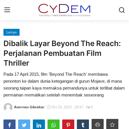
Login
Register
Lainya
Dibalik Layar Beyond The Reach:
Home
Perjalanan Pembuatan Film
News
Thriller
Contact
Pada 17 April 2015, film 'Beyond The Reach' membawa
penonton ke dalam dunia ketegangan di gurun Mojave, di mana
Redaksi
seorang taipan kaya memaksa pemandunya untuk terlibat dalam
permainan mematikan setelah menembak seseorang
Politik
Averroes Gibraltar
Oct 20, 2023 - 20:51
0
Olahraga
Nasional