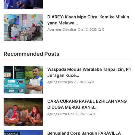
DIAREY: Kisah Mpo Citra, Komika Miskin
yang Melawa...
Averroes Gibraltar
Oct 12, 2023
0
Recommended Posts
Waspada Modus Waralaba Tanpa Izin, PT
Juragan Kuce...
Agung Putra
Jan 25, 2026
0
CARA CURANG RAFAEL EZHILAN YANG
DIDUGA MERUGIKAN B...
Agung Putra
Dec 30, 2023
0
Benualand Corp Bangun FARAVILLA