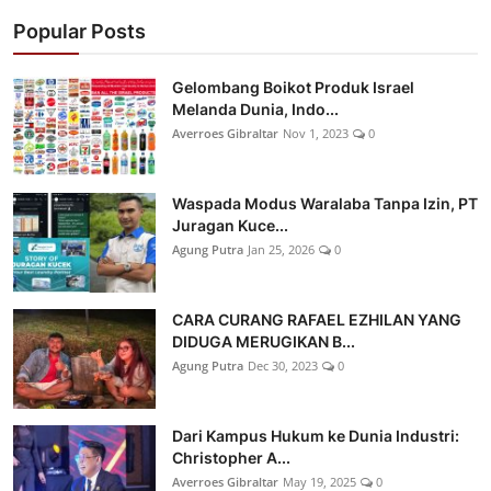
Popular Posts
Gelombang Boikot Produk Israel
Melanda Dunia, Indo...
Averroes Gibraltar
Nov 1, 2023
0
Waspada Modus Waralaba Tanpa Izin, PT
Juragan Kuce...
Agung Putra
Jan 25, 2026
0
CARA CURANG RAFAEL EZHILAN YANG
DIDUGA MERUGIKAN B...
Agung Putra
Dec 30, 2023
0
Dari Kampus Hukum ke Dunia Industri:
Christopher A...
Averroes Gibraltar
May 19, 2025
0