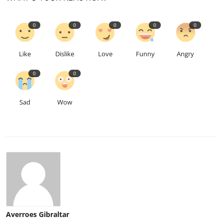
0
0
0
0
0
Like
Dislike
Love
Funny
Angry
0
0
Sad
Wow
Averroes Gibraltar