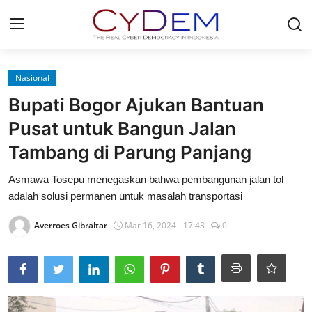
Login
Register
Nasional
Bupati Bogor Ajukan Bantuan
Home
Pusat untuk Bangun Jalan
Contact
Tambang di Parung Panjang
News
Asmawa Tosepu menegaskan bahwa pembangunan jalan tol
adalah solusi permanen untuk masalah transportasi
Redaksi
Averroes Gibraltar
Mar 16, 2024 - 17:43
0
Politik
Olahraga
Nasional