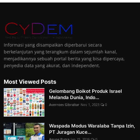
Informasi yang disampaikan diperbarui secara
berkelanjutan yang terangkum dalam sejumlah kanal,
menjadikannya sebuah portal berita yang bisa dipercaya,
penyedia data yang akurat, dan independent.
Most Viewed Posts
Gelombang Boikot Produk Israel
Melanda Dunia, Indo...
Averroes Gibraltar
Nov 1, 2023
0
Waspada Modus Waralaba Tanpa Izin,
PT Juragan Kuce...
Agung Putra
Jan 25, 2026
0