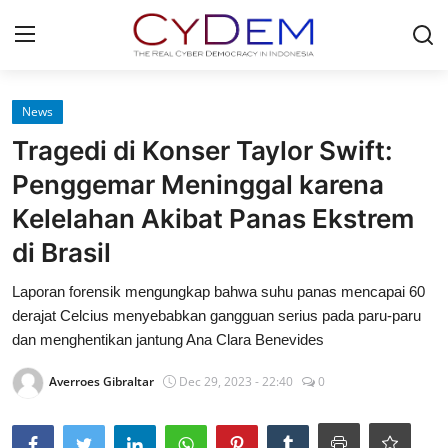
Login
Register
News
Tragedi di Konser Taylor Swift:
Home
Penggemar Meninggal karena
News
Kelelahan Akibat Panas Ekstrem
di Brasil
Contact
Laporan forensik mengungkap bahwa suhu panas mencapai 60
Politik
derajat Celcius menyebabkan gangguan serius pada paru-paru
dan menghentikan jantung Ana Clara Benevides
Redaksi
Averroes Gibraltar
Dec 29, 2023 - 22:40
0
Olahraga
Nasional