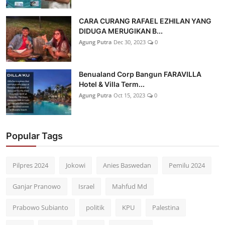
CARA CURANG RAFAEL EZHILAN YANG
DIDUGA MERUGIKAN B...
Agung Putra
Dec 30, 2023
0
Benualand Corp Bangun FARAVILLA
Hotel & Villa Term...
Agung Putra
Oct 15, 2023
0
Popular Tags
Pilpres 2024
Jokowi
Anies Baswedan
Pemilu 2024
Ganjar Pranowo
Israel
Mahfud Md
Prabowo Subianto
politik
KPU
Palestina