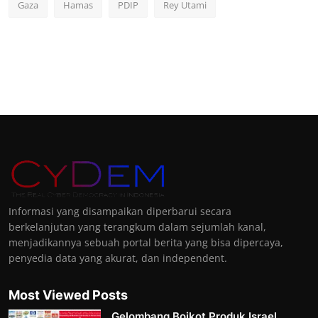
Gaza
Hamas
PDIP
Rey Utami
Informasi yang disampaikan diperbarui secara
berkelanjutan yang terangkum dalam sejumlah kanal,
menjadikannya sebuah portal berita yang bisa dipercaya,
penyedia data yang akurat, dan independent.
Most Viewed Posts
Gelombang Boikot Produk Israel