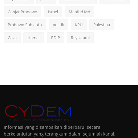
Ganjar Pranowo
Israel
Mahfud Md
Prabowo Subianto
politik
KPU
Palestina
Gaza
Hamas
PDIP
Rey Utami
Informasi yang disampaikan diperbarui secara
berkelanjutan yang terangkum dalam sejumlah kanal,