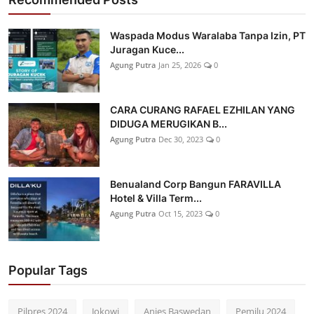
Waspada Modus Waralaba Tanpa Izin, PT
Juragan Kuce...
Agung Putra
Jan 25, 2026
0
CARA CURANG RAFAEL EZHILAN YANG
DIDUGA MERUGIKAN B...
Agung Putra
Dec 30, 2023
0
Benualand Corp Bangun FARAVILLA
Hotel & Villa Term...
Agung Putra
Oct 15, 2023
0
Popular Tags
Pilpres 2024
Jokowi
Anies Baswedan
Pemilu 2024