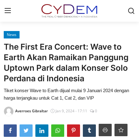
Login
Register
News
The First Era Concert: Wave to
Home
Earth Akan Ramaikan Panggung
News
Uptown Park dalam Konser Solo
Perdana di Indonesia
Contact
Tiket konser Wave to Earth dijual mulai 9 Januari 2024 dengan
Politik
harga terjangkau untuk Cat 1, Cat 2, dan VIP
Redaksi
Averroes Gibraltar
Jan 9, 2024 - 17:11
0
Olahraga
Nasional