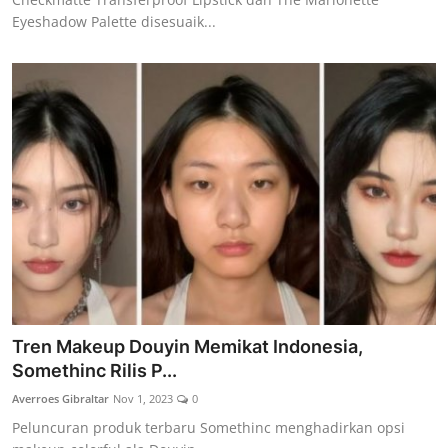
Eyeshadow Palette disesuaik...
Tren Makeup Douyin Memikat Indonesia,
Somethinc Rilis P...
Averroes Gibraltar
Nov 1, 2023
0
Peluncuran produk terbaru Somethinc menghadirkan opsi