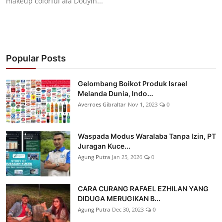
makeup colorful ala Douyin...
Popular Posts
Gelombang Boikot Produk Israel
Melanda Dunia, Indo...
Averroes Gibraltar
Nov 1, 2023
0
Waspada Modus Waralaba Tanpa Izin, PT
Juragan Kuce...
Agung Putra
Jan 25, 2026
0
CARA CURANG RAFAEL EZHILAN YANG
DIDUGA MERUGIKAN B...
Agung Putra
Dec 30, 2023
0