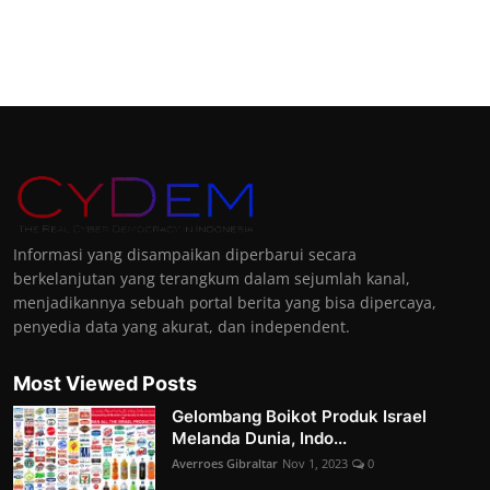
Informasi yang disampaikan diperbarui secara
berkelanjutan yang terangkum dalam sejumlah kanal,
menjadikannya sebuah portal berita yang bisa dipercaya,
penyedia data yang akurat, dan independent.
Most Viewed Posts
Gelombang Boikot Produk Israel
Melanda Dunia, Indo...
Averroes Gibraltar
Nov 1, 2023
0