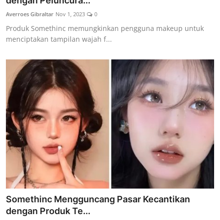
dengan Peluncura...
Lainya
Averroes Gibraltar
Nov 1, 2023
0
Produk Somethinc memungkinkan pengguna makeup untuk
menciptakan tampilan wajah f...
Somethinc Mengguncang Pasar Kecantikan
dengan Produk Te...