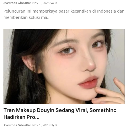
Averroes Gibraltar
Nov 1, 2023
0
Peluncuran ini memperkaya pasar kecantikan di Indonesia dan
memberikan solusi ma...
Tren Makeup Douyin Sedang Viral, Somethinc
Hadirkan Pro...
Averroes Gibraltar
Nov 1, 2023
0