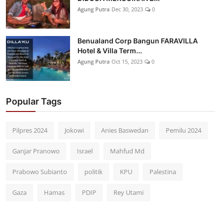
Agung Putra
Dec 30, 2023
0
Benualand Corp Bangun FARAVILLA
Hotel & Villa Term...
Agung Putra
Oct 15, 2023
0
Popular Tags
Pilpres 2024
Jokowi
Anies Baswedan
Pemilu 2024
Ganjar Pranowo
Israel
Mahfud Md
Prabowo Subianto
politik
KPU
Palestina
Gaza
Hamas
PDIP
Rey Utami