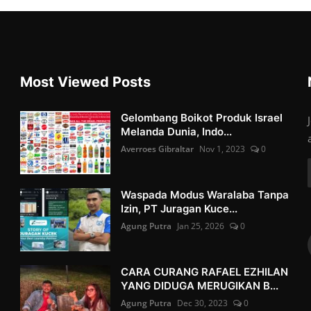
Most Viewed Posts
Gelombang Boikot Produk Israel
Melanda Dunia, Indo...
Averroes Gibraltar
Nov 1, 2023
0
Waspada Modus Waralaba Tanpa
Izin, PT Juragan Kuce...
Agung Putra
Jan 25, 2026
0
CARA CURANG RAFAEL EZHILAN
YANG DIDUGA MERUGIKAN B...
Agung Putra
Dec 30, 2023
0