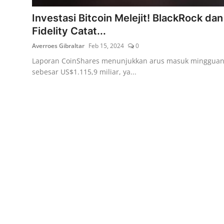
Investasi Bitcoin Melejit! BlackRock dan
Fidelity Catat...
Averroes Gibraltar
Feb 15, 2024
0
Laporan CoinShares menunjukkan arus masuk minggua
sebesar US$1.115,9 miliar, ya...