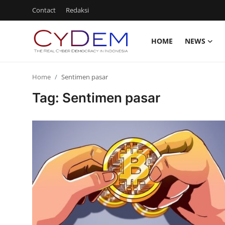
Contact
Redaksi
HOME
NEWS
Login
Register
Home
Sentimen pasar
Home
Tag: Sentimen pasar
News
Contact
Politik
Redaksi
Olahraga
Nasional