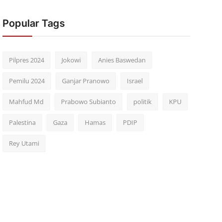
Popular Tags
Pilpres 2024
Jokowi
Anies Baswedan
Pemilu 2024
Ganjar Pranowo
Israel
Mahfud Md
Prabowo Subianto
politik
KPU
Palestina
Gaza
Hamas
PDIP
Rey Utami