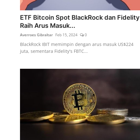
Lainya
ETF Bitcoin Spot BlackRock dan Fidelity
Raih Arus Masuk...
Averroes Gibraltar
Feb 15, 2024
0
BlackRock IBIT memimpin dengan arus masuk US$224
juta, sementara Fidelity's FBTC...