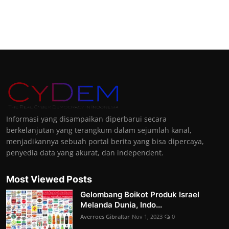
Informasi yang disampaikan diperbarui secara
berkelanjutan yang terangkum dalam sejumlah kanal,
menjadikannya sebuah portal berita yang bisa dipercaya,
penyedia data yang akurat, dan independent.
Most Viewed Posts
Gelombang Boikot Produk Israel
Melanda Dunia, Indo...
Averroes Gibraltar
Nov 1, 2023
0