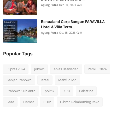
Agung Putra
Dec 30, 2023
0
Benualand Corp Bangun FARAVILLA
Hotel & Villa Term...
Agung Putra
Oct 15, 2023
0
Popular Tags
Pilpres 2024
Jokowi
Anies Baswedan
Pemilu 2024
Ganjar Pranowo
Israel
Mahfud Md
Prabowo Subianto
politik
KPU
Palestina
Gaza
Hamas
PDIP
Gibran Rakabuming Raka