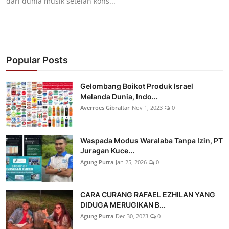
dari dunia musik setelah kons...
Popular Posts
Gelombang Boikot Produk Israel
Melanda Dunia, Indo...
Averroes Gibraltar
Nov 1, 2023
0
Waspada Modus Waralaba Tanpa Izin, PT
Juragan Kuce...
Agung Putra
Jan 25, 2026
0
CARA CURANG RAFAEL EZHILAN YANG
DIDUGA MERUGIKAN B...
Agung Putra
Dec 30, 2023
0