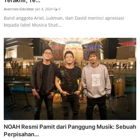
Terakhir, Te...
Lainya
Averroes Gibraltar
Jan 4, 2024
0
Band anggota Ariel, Lukman, dan David merinci apresiasi
kepada label Musica Stud...
NOAH Resmi Pamit dari Panggung Musik: Sebuah
Perpisahan...