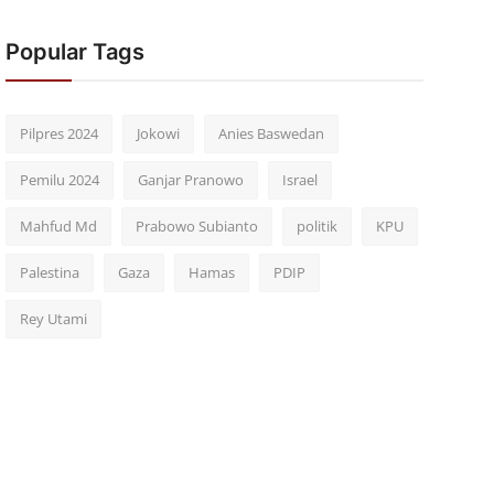
Popular Tags
Pilpres 2024
Jokowi
Anies Baswedan
Pemilu 2024
Ganjar Pranowo
Israel
Mahfud Md
Prabowo Subianto
politik
KPU
Palestina
Gaza
Hamas
PDIP
Rey Utami