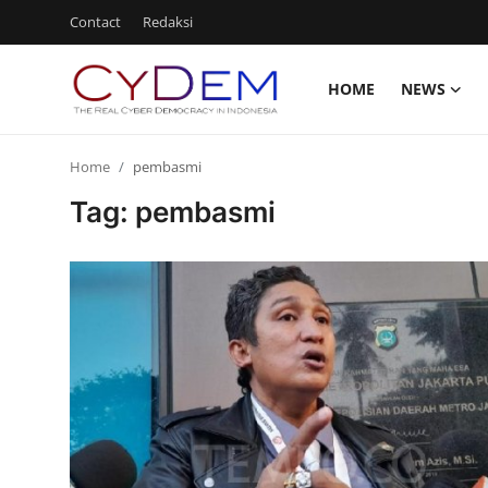
Contact
Redaksi
HOME
NEWS
Login
Register
Home
pembasmi
Home
Tag: pembasmi
Contact
News
Redaksi
Politik
Olahraga
Nasional