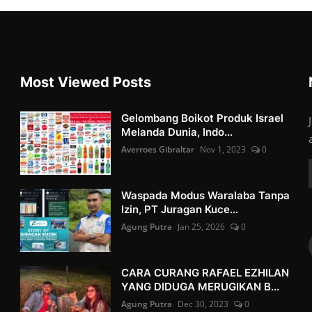
Most Viewed Posts
Gelombang Boikot Produk Israel
Melanda Dunia, Indo...
Averroes Gibraltar
Nov 1, 2023
0
Waspada Modus Waralaba Tanpa
Izin, PT Juragan Kuce...
Agung Putra
Jan 25, 2026
0
CARA CURANG RAFAEL EZHILAN
YANG DIDUGA MERUGIKAN B...
Agung Putra
Dec 30, 2023
0