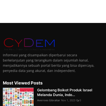
Informasi yang disampaikan diperbarui secara
berkelanjutan yang terangkum dalam sejumlah kanal,
menjadikannya sebuah portal berita yang bisa dipercaya,
penyedia data yang akurat, dan independent.
Most Viewed Posts
Gelombang Boikot Produk Israel
Melanda Dunia, Indo...
Averroes Gibraltar
Nov 1, 2023
0