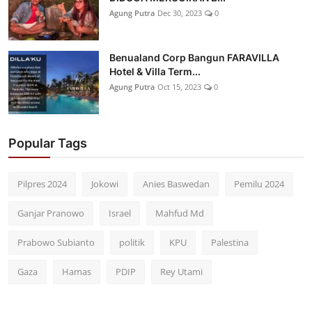
Agung Putra
Dec 30, 2023
0
Benualand Corp Bangun FARAVILLA
Hotel & Villa Term...
Agung Putra
Oct 15, 2023
0
Popular Tags
Pilpres 2024
Jokowi
Anies Baswedan
Pemilu 2024
Ganjar Pranowo
Israel
Mahfud Md
Prabowo Subianto
politik
KPU
Palestina
Gaza
Hamas
PDIP
Rey Utami