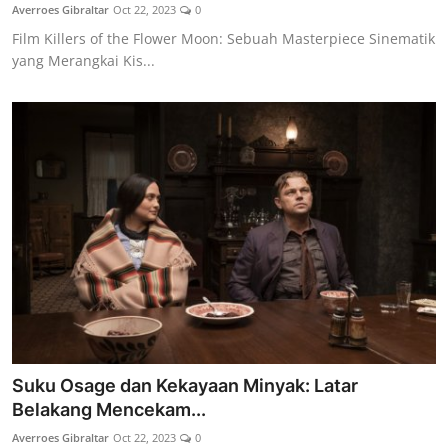
Averroes Gibraltar
Oct 22, 2023
0
Film Killers of the Flower Moon: Sebuah Masterpiece Sinematik
yang Merangkai Kis...
Suku Osage dan Kekayaan Minyak: Latar
Belakang Mencekam...
Averroes Gibraltar
Oct 22, 2023
0