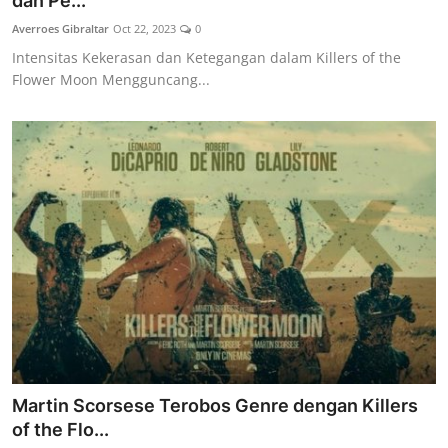
dan Pe...
Lainya
Averroes Gibraltar
Oct 22, 2023
0
Intensitas Kekerasan dan Ketegangan dalam Killers of the
Flower Moon Mengguncang...
Martin Scorsese Terobos Genre dengan Killers
of the Flo...