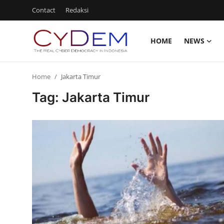
Contact
Redaksi
HOME
NEWS
Login
Register
Home
Jakarta Timur
Home
Tag: Jakarta Timur
News
Contact
Politik
Redaksi
Olahraga
Nasional