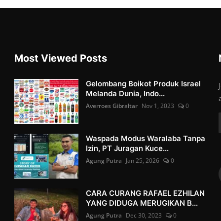
Most Viewed Posts
Gelombang Boikot Produk Israel
Melanda Dunia, Indo...
Averroes Gibraltar
Nov 1, 2023
0
Waspada Modus Waralaba Tanpa
Izin, PT Juragan Kuce...
Agung Putra
Jan 25, 2026
0
CARA CURANG RAFAEL EZHILAN
YANG DIDUGA MERUGIKAN B...
Agung Putra
Dec 30, 2023
0