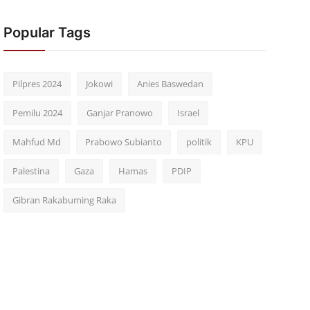
Popular Tags
Pilpres 2024
Jokowi
Anies Baswedan
Pemilu 2024
Ganjar Pranowo
Israel
Mahfud Md
Prabowo Subianto
politik
KPU
Palestina
Gaza
Hamas
PDIP
Gibran Rakabuming Raka