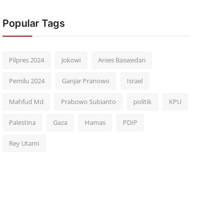
Popular Tags
Pilpres 2024
Jokowi
Anies Baswedan
Pemilu 2024
Ganjar Pranowo
Israel
Mahfud Md
Prabowo Subianto
politik
KPU
Palestina
Gaza
Hamas
PDIP
Rey Utami