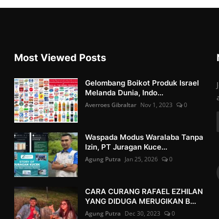
Most Viewed Posts
Gelombang Boikot Produk Israel
Melanda Dunia, Indo...
Averroes Gibraltar
Nov 1, 2023
0
Waspada Modus Waralaba Tanpa
Izin, PT Juragan Kuce...
Agung Putra
Jan 25, 2026
0
CARA CURANG RAFAEL EZHILAN
YANG DIDUGA MERUGIKAN B...
Agung Putra
Dec 30, 2023
0