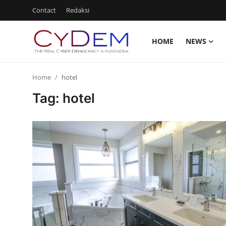
Contact
Redaksi
HOME
NEWS
Login
Register
Home
hotel
Home
Tag: hotel
News
Contact
Redaksi
Politik
Olahraga
Nasional