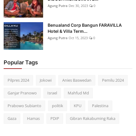
Agung Putra
Dec 30, 2023
0
Benualand Corp Bangun FARAVILLA
Hotel & Villa Term...
Agung Putra
Oct 15, 2023
0
Popular Tags
Pilpres 2024
Jokowi
Anies Baswedan
Pemilu 2024
Ganjar Pranowo
Israel
Mahfud Md
Prabowo Subianto
politik
KPU
Palestina
Gaza
Hamas
PDIP
Gibran Rakabuming Raka