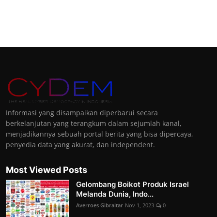
Informasi yang disampaikan diperbarui secara
berkelanjutan yang terangkum dalam sejumlah kanal,
menjadikannya sebuah portal berita yang bisa dipercaya,
penyedia data yang akurat, dan independent.
Most Viewed Posts
Gelombang Boikot Produk Israel
Melanda Dunia, Indo...
Averroes Gibraltar
Nov 1, 2023
0