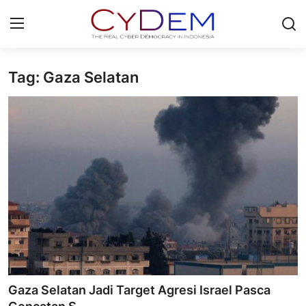
Tag: Gaza Selatan
Login
Register
Home
News
Contact
Redaksi
Politik
Olahraga
Gaza Selatan Jadi Target Agresi Israel Pasca
Nasional