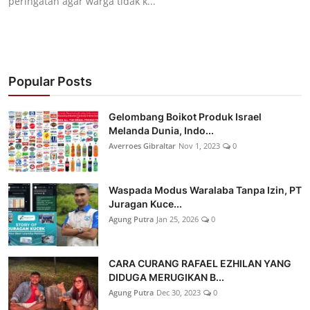
peringatan agar warga tidak k...
Popular Posts
Gelombang Boikot Produk Israel
Melanda Dunia, Indo...
Averroes Gibraltar
Nov 1, 2023
0
Waspada Modus Waralaba Tanpa Izin, PT
Juragan Kuce...
Agung Putra
Jan 25, 2026
0
CARA CURANG RAFAEL EZHILAN YANG
DIDUGA MERUGIKAN B...
Agung Putra
Dec 30, 2023
0