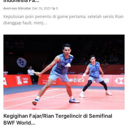
Indonesia Fa...
Lainya
Averroes Gibraltar
Dec 16, 2023
0
Keputusan poin penentu di game pertama, setelah servis Rian
dianggap fault, menj...
Kegigihan Fajar/Rian Tergelincir di Semifinal
BWF World...