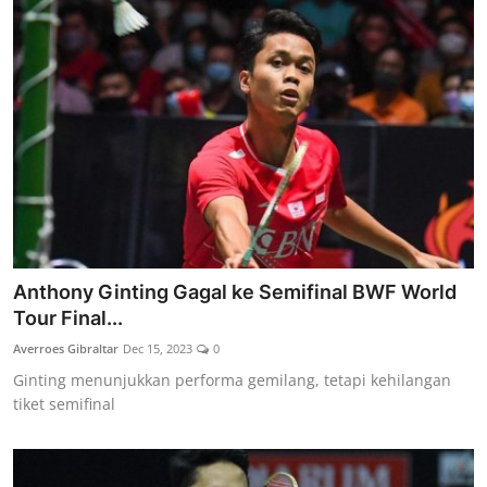
Anthony Ginting Gagal ke Semifinal BWF World
Tour Final...
Averroes Gibraltar
Dec 15, 2023
0
Ginting menunjukkan performa gemilang, tetapi kehilangan
tiket semifinal