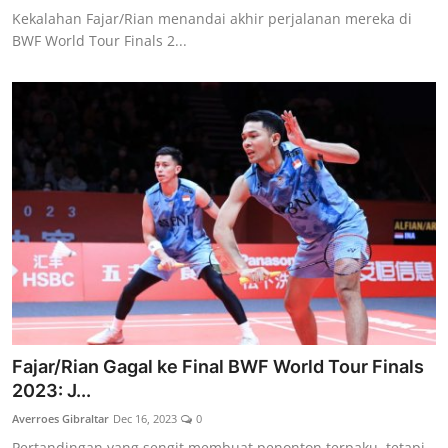
Kekalahan Fajar/Rian menandai akhir perjalanan mereka di
BWF World Tour Finals 2...
Fajar/Rian Gagal ke Final BWF World Tour Finals
2023: J...
Averroes Gibraltar
Dec 16, 2023
0
Pertandingan yang sengit membuat penonton terpaku, tetapi