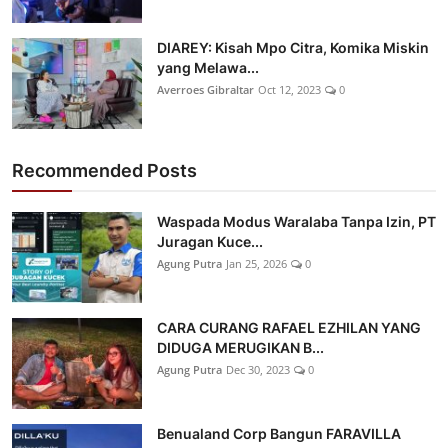
DIAREY: Kisah Mpo Citra, Komika Miskin
yang Melawa...
Averroes Gibraltar
Oct 12, 2023
0
Recommended Posts
Waspada Modus Waralaba Tanpa Izin, PT
Juragan Kuce...
Agung Putra
Jan 25, 2026
0
CARA CURANG RAFAEL EZHILAN YANG
DIDUGA MERUGIKAN B...
Agung Putra
Dec 30, 2023
0
Benualand Corp Bangun FARAVILLA