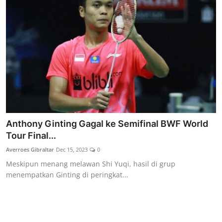
Anthony Ginting Gagal ke Semifinal BWF World
Tour Final...
Averroes Gibraltar
Dec 15, 2023
0
Meskipun menang melawan Shi Yuqi, hasil di grup
menempatkan Ginting di peringkat...