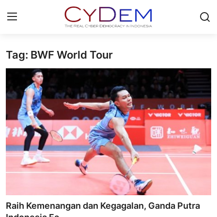
Tag: BWF World Tour
Login
Register
Home
News
Contact
Redaksi
Politik
Olahraga
Raih Kemenangan dan Kegagalan, Ganda Putra
Nasional