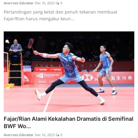
Averroes Gibraltar
Dec 16, 2023
0
Pertandingan yang ketat dan penuh tekanan membuat
Fajar/Rian harus mengakui keun...
Fajar/Rian Alami Kekalahan Dramatis di Semifinal
BWF Wo...
Averroes Gibraltar
Dec 16, 2023
0