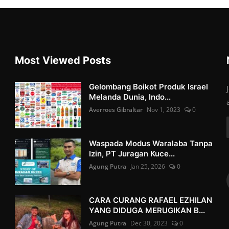
Most Viewed Posts
Gelombang Boikot Produk Israel
Melanda Dunia, Indo...
Averroes Gibraltar
Nov 1, 2023
0
Waspada Modus Waralaba Tanpa
Izin, PT Juragan Kuce...
Agung Putra
Jan 25, 2026
0
CARA CURANG RAFAEL EZHILAN
YANG DIDUGA MERUGIKAN B...
Agung Putra
Dec 30, 2023
0