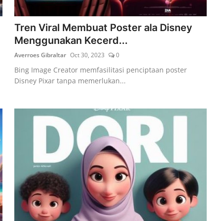
Tren Viral Membuat Poster ala Disney
Menggunakan Kecerd...
Averroes Gibraltar
Oct 30, 2023
0
Bing Image Creator memfasilitasi penciptaan poster
Disney Pixar tanpa memerlukan...