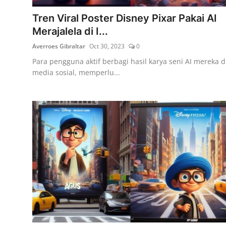
Tren Viral Poster Disney Pixar Pakai AI
Merajalela di I...
Averroes Gibraltar
Oct 30, 2023
0
Para pengguna aktif berbagi hasil karya seni AI mereka d
media sosial, memperlu...