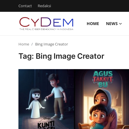
Contact
Redaksi
HOME
NEWS
Login
Register
Home
Bing Image Creator
Home
Tag: Bing Image Creator
News
Contact
Redaksi
Politik
Olahraga
Nasional