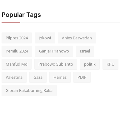
Popular Tags
Pilpres 2024
Jokowi
Anies Baswedan
Pemilu 2024
Ganjar Pranowo
Israel
Mahfud Md
Prabowo Subianto
politik
KPU
Palestina
Gaza
Hamas
PDIP
Gibran Rakabuming Raka