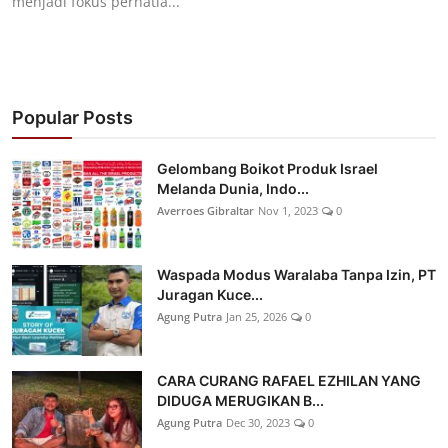
menjadi fokus perhatia...
Popular Posts
Gelombang Boikot Produk Israel
Melanda Dunia, Indo...
Averroes Gibraltar
Nov 1, 2023
0
Waspada Modus Waralaba Tanpa Izin, PT
Juragan Kuce...
Agung Putra
Jan 25, 2026
0
CARA CURANG RAFAEL EZHILAN YANG
DIDUGA MERUGIKAN B...
Agung Putra
Dec 30, 2023
0