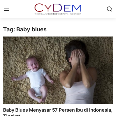
Tag: Baby blues
Login
Register
Home
News
Contact
Redaksi
Politik
Olahraga
Baby Blues Menyasar 57 Persen Ibu di Indonesia,
Nasional