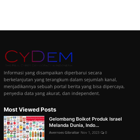
Informasi yang disampaikan diperbarui secara
berkelanjutan yang terangkum dalam sejumlah kanal,
menjadikannya sebuah portal berita yang bisa dipercaya,
penyedia data yang akurat, dan independent.
Most Viewed Posts
Gelombang Boikot Produk Israel
Melanda Dunia, Indo...
Averroes Gibraltar
Nov 1, 2023
0