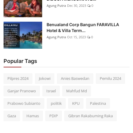
Agung Putra
Dec 30, 2023
0
Benualand Corp Bangun FARAVILLA
Hotel & Villa Term...
Agung Putra
Oct 15, 2023
0
Popular Tags
Pilpres 2024
Jokowi
Anies Baswedan
Pemilu 2024
Ganjar Pranowo
Israel
Mahfud Md
Prabowo Subianto
politik
KPU
Palestina
Gaza
Hamas
PDIP
Gibran Rakabuming Raka