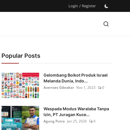
Login
/
Register
Popular Posts
Gelombang Boikot Produk Israel
Melanda Dunia, Indo...
Averroes Gibraltar
Nov 1, 2023
0
Waspada Modus Waralaba Tanpa
Izin, PT Juragan Kuce...
Agung Putra
Jan 25, 2026
0