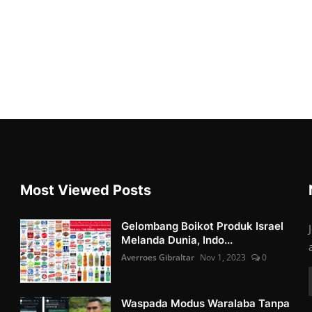
Most Viewed Posts
Gelombang Boikot Produk Israel
Melanda Dunia, Indo...
Averroes Gibraltar
Nov 1, 2023
0
Waspada Modus Waralaba Tanpa