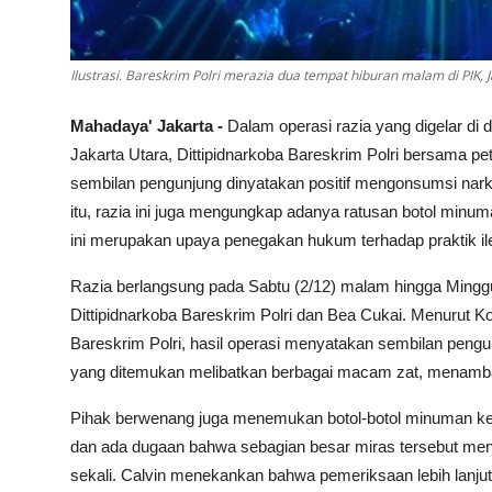
Ilustrasi. Bareskrim Polri merazia dua tempat hiburan malam di PIK, 
Mahadaya' Jakarta -
Dalam operasi razia yang digelar di
Jakarta Utara, Dittipidnarkoba Bareskrim Polri bersama
sembilan pengunjung dinyatakan positif mengonsumsi nark
itu, razia ini juga mengungkap adanya ratusan botol minu
ini merupakan upaya penegakan hukum terhadap praktik ile
Razia berlangsung pada Sabtu (2/12) malam hingga Minggu
Dittipidnarkoba Bareskrim Polri dan Bea Cukai. Menurut K
Bareskrim Polri, hasil operasi menyatakan sembilan pengun
yang ditemukan melibatkan berbagai macam zat, menamba
Pihak berwenang juga menemukan botol-botol minuman kera
dan ada dugaan bahwa sebagian besar miras tersebut men
sekali. Calvin menekankan bahwa pemeriksaan lebih lanjut