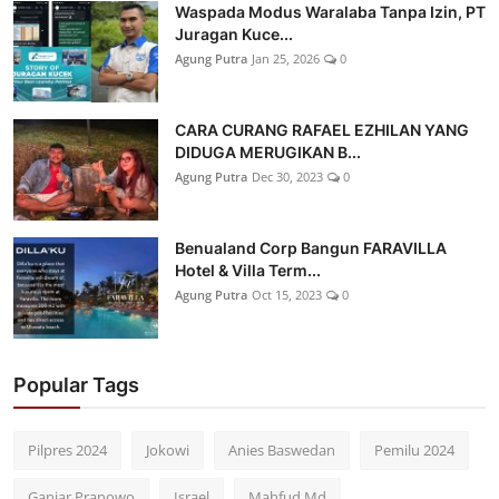
Waspada Modus Waralaba Tanpa Izin, PT
Juragan Kuce...
Agung Putra
Jan 25, 2026
0
CARA CURANG RAFAEL EZHILAN YANG
DIDUGA MERUGIKAN B...
Agung Putra
Dec 30, 2023
0
Benualand Corp Bangun FARAVILLA
Hotel & Villa Term...
Agung Putra
Oct 15, 2023
0
Popular Tags
Pilpres 2024
Jokowi
Anies Baswedan
Pemilu 2024
Ganjar Pranowo
Israel
Mahfud Md