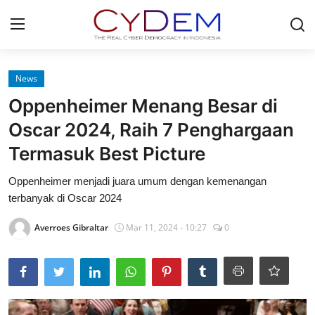
Login
Register
News
Oppenheimer Menang Besar di
Home
Oscar 2024, Raih 7 Penghargaan
News
Termasuk Best Picture
Contact
Oppenheimer menjadi juara umum dengan kemenangan
terbanyak di Oscar 2024
Politik
Averroes Gibraltar
Mar 11, 2024 - 10:27
0
Redaksi
Olahraga
Nasional