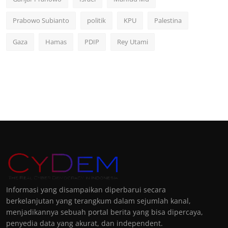
Prabowo Subianto
politik
KPU
Palestina
Gaza
Hamas
PDIP
Rey Utami
Informasi yang disampaikan diperbarui secara
berkelanjutan yang terangkum dalam sejumlah kanal,
menjadikannya sebuah portal berita yang bisa dipercaya,
penyedia data yang akurat, dan independent.