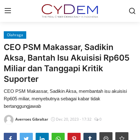
Login
Register
Olahraga
CEO PSM Makassar, Sadikin
Home
Aksa, Bantah Isu Akuisisi Rp605
News
Miliar dan Tanggapi Kritik
Suporter
Contact
CEO PSM Makassar, Sadikin Aksa, membantah isu akuisisi
Redaksi
Rp605 miliar, menyebutnya sebagai kabar tidak
bertanggungjawab
Politik
Averroes Gibraltar
Dec 20, 2023 - 17:32
0
Olahraga
Nasional