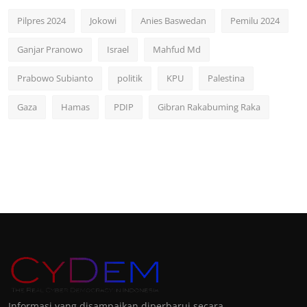
Pilpres 2024
Jokowi
Anies Baswedan
Pemilu 2024
Ganjar Pranowo
Israel
Mahfud Md
Prabowo Subianto
politik
KPU
Palestina
Gaza
Hamas
PDIP
Gibran Rakabuming Raka
Informasi yang disampaikan diperbarui secara