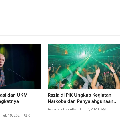
rasi dan UKM
Razia di PIK Ungkap Kegiatan
ngkatnya
Narkoba dan Penyalahgunaan...
Averroes Gibraltar
Dec 3, 2023
0
Feb 19, 2024
0