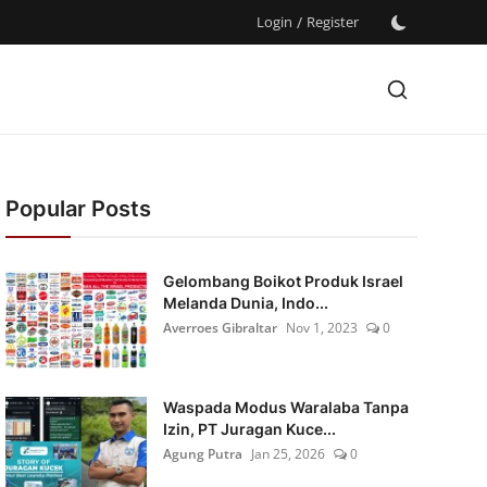
Login
/
Register
Popular Posts
Gelombang Boikot Produk Israel
Melanda Dunia, Indo...
Averroes Gibraltar
Nov 1, 2023
0
Waspada Modus Waralaba Tanpa
Izin, PT Juragan Kuce...
Agung Putra
Jan 25, 2026
0