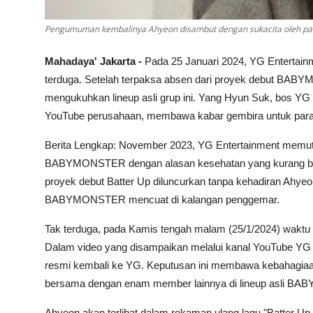
Pengumuman kembalinya Ahyeon disambut dengan sukacita oleh p
Mahadaya' Jakarta -
Pada 25 Januari 2024, YG Enterta
terduga. Setelah terpaksa absen dari proyek debut BA
mengukuhkan lineup asli grup ini. Yang Hyun Suk, bos YG
YouTube perusahaan, membawa kabar gembira untuk para 
Berita Lengkap: November 2023, YG Entertainment memut
BABYMONSTER dengan alasan kesehatan yang kurang baik
proyek debut Batter Up diluncurkan tanpa kehadiran Ahyeo
BABYMONSTER mencuat di kalangan penggemar.
Tak terduga, pada Kamis tengah malam (25/1/2024) waktu
Dalam video yang disampaikan melalui kanal YouTube YG E
resmi kembali ke YG. Keputusan ini membawa kebahagiaan
bersama dengan enam member lainnya di lineup asli 
Ahyeon akan terlibat dalam rekaman ulang lagu "Batter Up