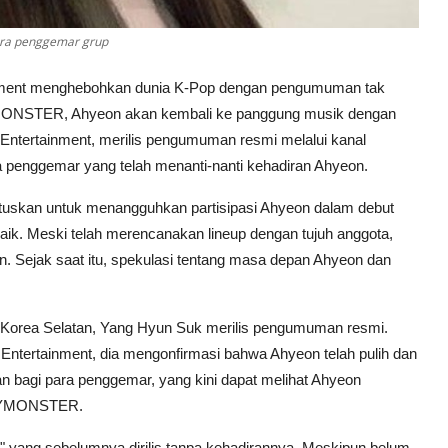
ara penggemar grup
inment menghebohkan dunia K-Pop dengan pengumuman tak
BYMONSTER, Ahyeon akan kembali ke panggung musik dengan
 Entertainment, merilis pengumuman resmi melalui kanal
penggemar yang telah menanti-nanti kehadiran Ahyeon.
uskan untuk menangguhkan partisipasi Ahyeon dalam debut
. Meski telah merencanakan lineup dengan tujuh anggota,
n. Sejak saat itu, spekulasi tentang masa depan Ahyeon dan
 Korea Selatan, Yang Hyun Suk merilis pengumuman resmi.
ntertainment, dia mengonfirmasi bahwa Ahyeon telah pulih dan
 bagi para penggemar, yang kini dapat melihat Ahyeon
BABYMONSTER.
," yang sebelumnya dirilis tanpa kehadirannya. Meskipun belum