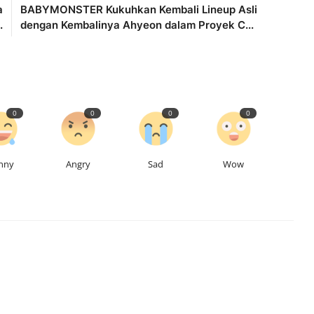
a
BABYMONSTER Kukuhkan Kembali Lineup Asli
.
dengan Kembalinya Ahyeon dalam Proyek C...
0
0
0
0
nny
Angry
Sad
Wow