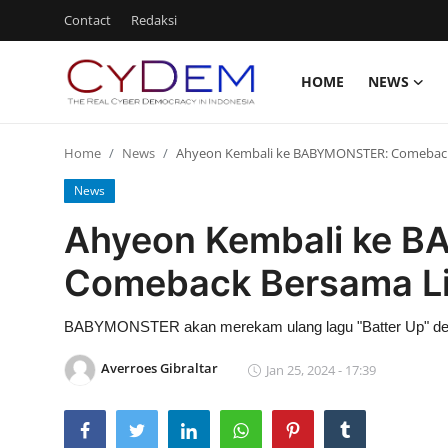
Contact
Redaksi
HOME
NEWS
Login
Register
Home
News
Ahyeon Kembali ke BABYMONSTER: Comeback 
Home
News
News
Ahyeon Kembali ke 
Contact
Comeback Bersama Li
Politik
BABYMONSTER akan merekam ulang lagu "Batter Up" de
Redaksi
Averroes Gibraltar
Jan 25, 2024 - 17:39
Olahraga
Nasional