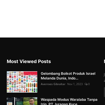
Most Viewed Posts
Gelombang Boikot Produk Israel
Melanda Dunia, Indo...
Averroes Gibraltar
Nov 1, 2023
0
Waspada Modus Waralaba Tanpa
Izin, PT Juragan Kuce...