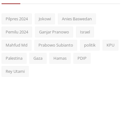
Pilpres 2024
Jokowi
Anies Baswedan
Pemilu 2024
Ganjar Pranowo
Israel
Mahfud Md
Prabowo Subianto
politik
KPU
Palestina
Gaza
Hamas
PDIP
Rey Utami